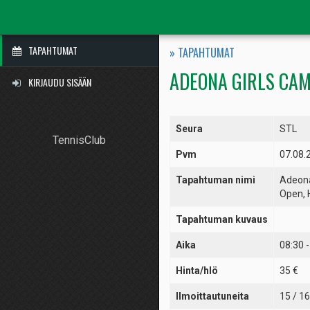
TAPAHTUMAT
» TAPAHTUMAT
ADEONA GIRLS CAM
KIRJAUDU SISÄÄN
Seura
STL
TennisClub
Pvm
07.08.
Tapahtuman nimi
Adeona
Open, 
Tapahtuman kuvaus
Aika
08:30 -
Hinta/hlö
35 €
Ilmoittautuneita
15 / 16