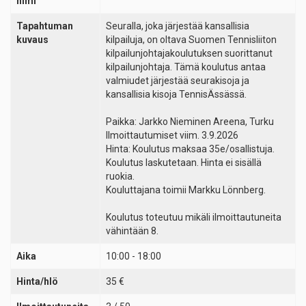
nimi
Tapahtuman
Seuralla, joka järjestää kansallisia
kuvaus
kilpailuja, on oltava Suomen Tennisliiton
kilpailunjohtajakoulutuksen suorittanut
kilpailunjohtaja. Tämä koulutus antaa
valmiudet järjestää seurakisoja ja
kansallisia kisoja TennisÄssässä.
Paikka: Jarkko Nieminen Areena, Turku
Ilmoittautumiset viim. 3.9.2026
Hinta: Koulutus maksaa 35e/osallistuja.
Koulutus laskutetaan. Hinta ei sisällä
ruokia.
Kouluttajana toimii Markku Lönnberg.
Koulutus toteutuu mikäli ilmoittautuneita
vähintään 8.
Aika
10:00 - 18:00
Hinta/hlö
35 €