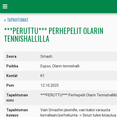
Valikko
» TAPAHTUMAT
***PERUTTU*** PERHEPELIT OLARIN
TENNISHALLILLA
Seura
Smash
Paikka
Espoo, Olarin tennishalli
Kentät
K1
Pvm
12.10.2025
Tapahtuman
***PERUTTU*** Perhepelit Olarin Tennishallill
nimi
Tapahtuman
Vain Smashin jäsenille, vain kaksi varausta
kuvaus
kerrallaan/perhekunta -> Sinun tulee kirjautua