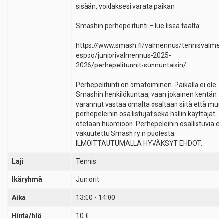
sisään, voidaksesi varata paikan.
Smashin perhepelitunti – lue lisää täältä:
https://www.smash.fi/valmennus/tennisvalm
espoo/juniorivalmennus-2025-
2026/perhepelitunnit-sunnuntaisin/
Perhepelitunti on omatoiminen. Paikalla ei ole
Smashin henkilökuntaa, vaan jokainen kentän
varannut vastaa omalta osaltaan siitä että mu
perhepeleihin osallistujat sekä hallin käyttäjät
otetaan huomioon. Perhepeleihin osallistuvia e
vakuutettu Smash ry:n puolesta.
ILMOITTAUTUMALLA HYVÄKSYT EHDOT.
Laji
Tennis
Ikäryhmä
Juniorit
Aika
13:00 - 14:00
Hinta/hlö
10 €