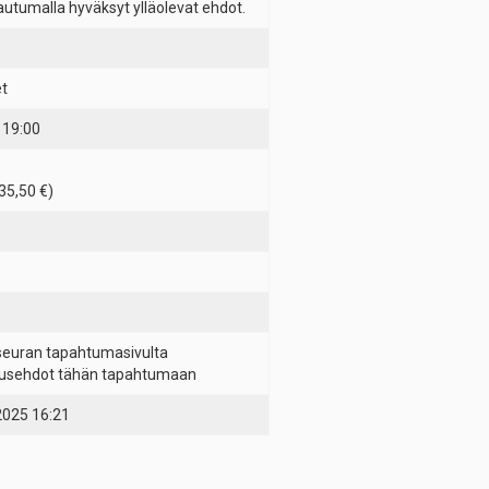
autumalla hyväksyt ylläolevat ehdot.
et
 19:00
35,50 €)
seuran tapahtumasivulta
usehdot tähän tapahtumaan
2025 16:21