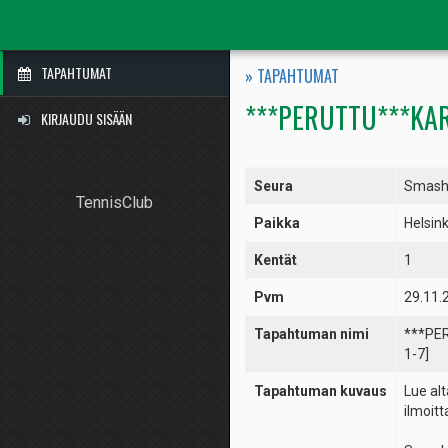
TAPAHTUMAT
» TAPAHTUMAT
***PERUTTU***KARI
KIRJAUDU SISÄÄN
Seura
Smas
TennisClub
Paikka
Helsin
Kentät
1
Pvm
29.11.
Tapahtuman nimi
***PER
1-7]
Tapahtuman kuvaus
Lue alt
ilmoit