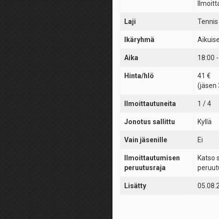
Ilmoitt
Laji
Tennis
Ikäryhmä
Aikuis
Aika
18:00 -
Hinta/hlö
41 €
(jäsen 
Ilmoittautuneita
1 / 4
Jonotus sallittu
Kyllä
Vain jäsenille
Ei
Ilmoittautumisen
Katso 
peruutusraja
peruut
Lisätty
05.08.