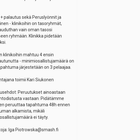
 + palautus sekä Peruslyönnit ja
inen - klinikoihin on tasoryhmät,
tauduthan vain oman tasosi
een ryhmään. Klinikka pidetään
si.
 klinikoihin mahtuu 4 ensin
tautunutta - minimiosallistujamäärä on
tapahtuma järjestetään on 3 pelaajaa.
tajana toimii Kari Siukonen
usehdot: Peruutukset ainoastaan
intodistusta vastaan. Pidätämme
en peruuttaa tapahtuma 48h ennen
uman alkamista, mikäli
sallistujamäärä ei täyty.
etoja: Iga Piotrowska@smash.fi