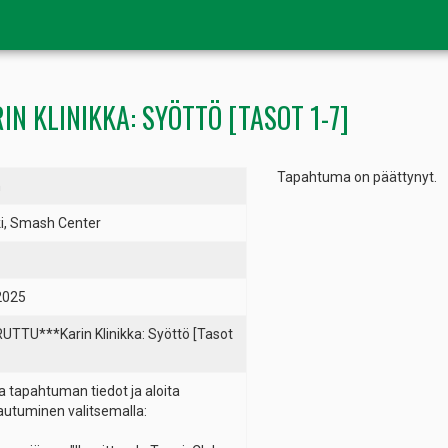
N KLINIKKA: SYÖTTÖ [TASOT 1-7]
Tapahtuma on päättynyt.
h
ki, Smash Center
2025
UTTU***Karin Klinikka: Syöttö [Tasot
a tapahtuman tiedot ja aloita
tautuminen valitsemalla: