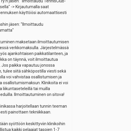
ry:n jäsen: "Ilmoittaudu TennisClub-
ella" -> Kirjautumalla saat
lennuksen käyttöösi automaattisesti
shin jäsen: "Ilmoittaudu
tumatta"
stuminen maksetaan ilmoittautumisen
essä verkkomaksulla. Järjestelmässä
yös ajankohtaisen paikkatilanteen, ja
nikka on täynnä, voit ilmoittautua
. Jos paikka vapautuu jonossa
e, tulee siitä sähköpostilla viesti sekä
 jolla voi vahvistaa osallistumisen ja
 osallistumismaksun. Klinikoita ei voi
liikuntaseteleillä tai muilla
aeduilla. Ilmoittautuminen on sitova!
linikassa harjoitellaan tunnin teeman
esti painottaen tekniikkaan.
ään syöttöön keskittyviin klinikoihin
llistua kaikki pelaajat tasojen 1-7