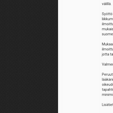
välillä.
Syöttö
liikkum
ilmoit
mukais
suomek
Mukaan
ilmoit
jotta 
Valmen
Peruut
lääkär
oikeud
tapaht
minimio
Lisäti