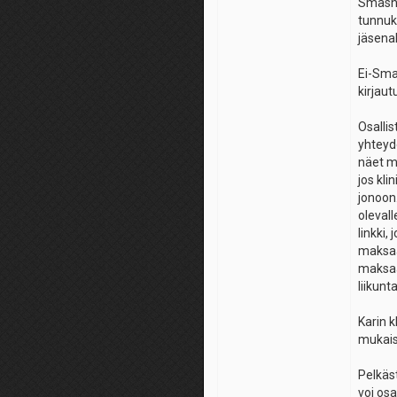
Smash 
tunnuks
jäsena
Ei-Sma
kirjau
Osalli
yhteyd
näet m
jos kli
jonoon
olevall
linkki,
maksaa
maksaa 
liikunt
Karin k
mukais
Pelkäst
voi osa